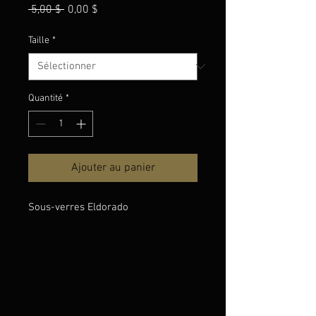
Prix
Prix
 5,00 $ 
0,00 $
original
promotionnel
Taille
*
Quantité
*
Ajouter au panier
Sous-verres Eldorado